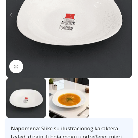
Click to enlarge
Napomena:
Slike su ilustracionog karaktera.
Izgled, dizajn ili boja mogu u određenoj mjeri