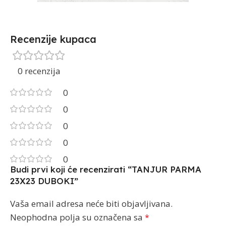
Recenzije kupaca
0 recenzija
0
0
0
0
0
Budi prvi koji će recenzirati “TANJUR PARMA
23X23 DUBOKI”
Vaša email adresa neće biti objavljivana.
Neophodna polja su označena sa
*