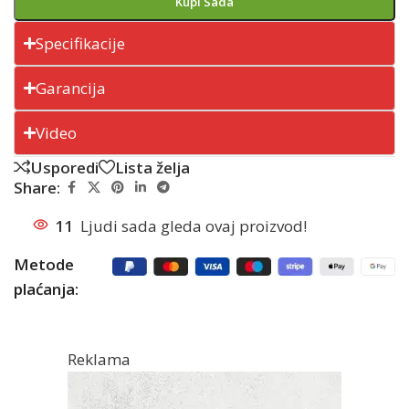
Kupi Sada
Specifikacije
Garancija
Video
Usporedi
Lista želja
Share:
11
Ljudi sada gleda ovaj proizvod!
Metode
plaćanja:
Reklama