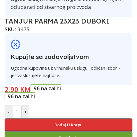
odudarati od stvarnog proizvoda.
TANJUR PARMA 23X23 DUBOKI
SKU:
3475
Kupujte sa zadovoljstvom
Ugodna kupovina uz vrhunsku uslugu i odličan izbor -
jer zaslužujete najbolje.
2,90
KM
96 na zalihi
96 na zalihi
-
+
Dodaj U Korpu