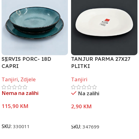
SERVIS PORC- 18D
TANJUR PARMA 27X27
CAPRI
PLITKI
Tanjiri
,
Zdjele
Tanjiri
Nema na zalihi
Na zalihi
115,90
KM
2,90
KM
Pročitaj Više
Dodaj U Korpu
SKU:
330011
SKU:
347699