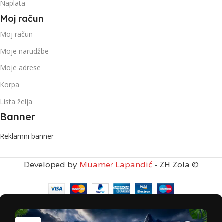
Naplata
Moj račun
Moj račun
Moje narudžbe
Moje adrese
Korpa
Lista želja
Banner
Reklamni banner
Developed by
Muamer Lapandić
- ZH Zola ©