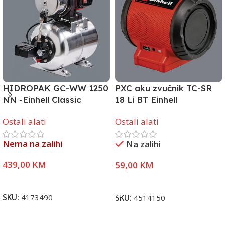
HIDROPAK GC-WW 1250
PXC aku zvučnik TC-SR
NN -Einhell Classic
18 Li BT Einhell
Ostali alati
Ostali alati
Nema na zalihi
Na zalihi
439,00
KM
59,00
KM
Pročitaj Više
Dodaj U Korpu
SKU:
4173490
SKU:
4514150