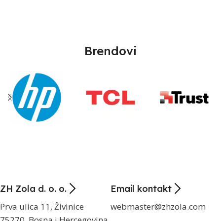
Brendovi
ZH Zola d. o. o.
Email kontakt
Prva ulica 11, Živinice
webmaster@zhzola.com
75270, Bosna i Hercegovina