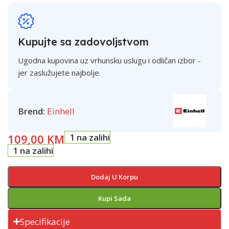
Kupujte sa zadovoljstvom
Ugodna kupovina uz vrhunsku uslugu i odličan izbor -
jer zaslužujete najbolje.
Brend:
Einhell
109,00
KM
1 na zalihi
1 na zalihi
Dodaj U Korpu
Kupi Sada
Specifikacije