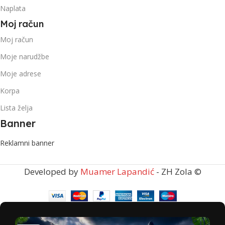
Naplata
Moj račun
Moj račun
Moje narudžbe
Moje adrese
Korpa
Lista želja
Banner
Reklamni banner
Developed by
Muamer Lapandić
- ZH Zola ©