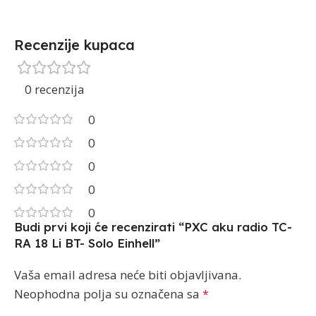
Recenzije kupaca
0 recenzija
0
0
0
0
0
Budi prvi koji će recenzirati “PXC aku radio TC-
RA 18 Li BT- Solo Einhell”
Vaša email adresa neće biti objavljivana.
Neophodna polja su označena sa
*