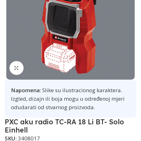
Click to enlarge
Napomena:
Slike su ilustracionog karaktera.
Izgled, dizajn ili boja mogu u određenoj mjeri
odudarati od stvarnog proizvoda.
PXC aku radio TC-RA 18 Li BT- Solo
Einhell
SKU:
3408017