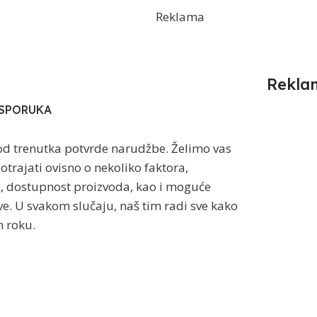
Reklama
Rekla
ISPORUKA
od trenutka potvrde narudžbe. Želimo vas
trajati ovisno o nekoliko faktora,
e, dostupnost proizvoda, kao i moguće
e. U svakom slučaju, naš tim radi sve kako
 roku.