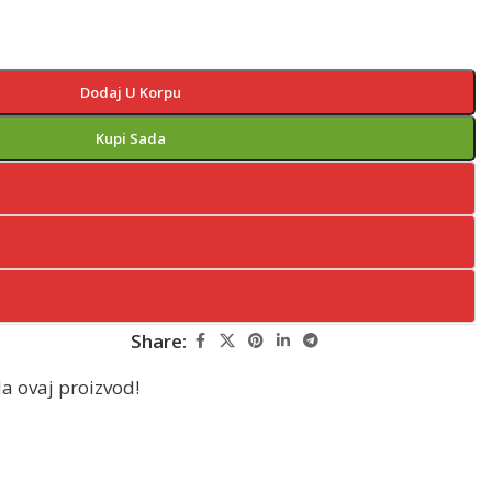
Dodaj U Korpu
Kupi Sada
Share:
a ovaj proizvod!