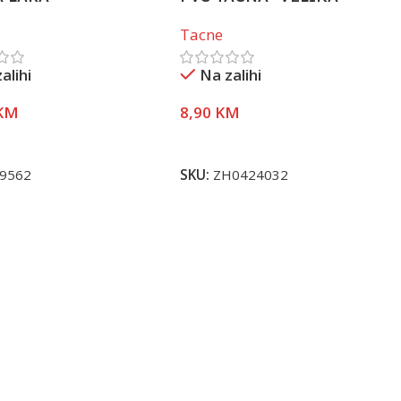
Tacne
alihi
Na zalihi
KM
8,90
KM
U Korpu
Dodaj U Korpu
9562
SKU:
ZH0424032