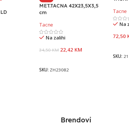
MET.TACNA 42X23,5X3,5
Tacne
LD
cm
Na z
Tacne
72,50
Na zalihi
Dodaj 
22,42
KM
34,50
KM
SKU:
21
Dodaj U Korpu
SKU:
ZH23082
Brendovi