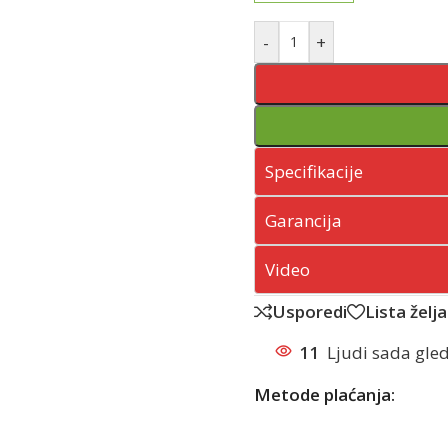
-
+
Specifikacije
Garancija
Video
Usporedi
Lista želja
11
Ljudi sada gled
Metode plaćanja: