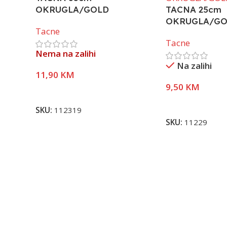
OKRUGLA/GOLD
TACNA 25cm
OKRUGLA/GO
Tacne
Tacne
Nema na zalihi
Na zalihi
11,90
KM
9,50
KM
Pročitaj Više
Dodaj U Korpu
SKU:
112319
SKU:
11229