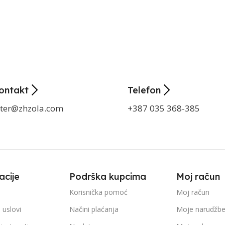
ontakt
Telefon
ter@zhzola.com
+387 035 368-385
acije
Podrška kupcima
Moj račun
Korisnička pomoć
Moj račun
 uslovi
Načini plaćanja
Moje narudžb