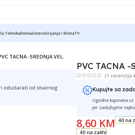
ela Tehnika
Domaćinstvo
Grijanje I Klima
TV
Reklama
PVC TACNA -SREDNJA VEL.
PVC TACNA -
(
1
recenzija 
ri odudarati od stvarnog
Kupujte sa zad
Ugodna kupovina uz v
jer zaslužujete najbo
8,60
KM
40 na z
40 na zalihi