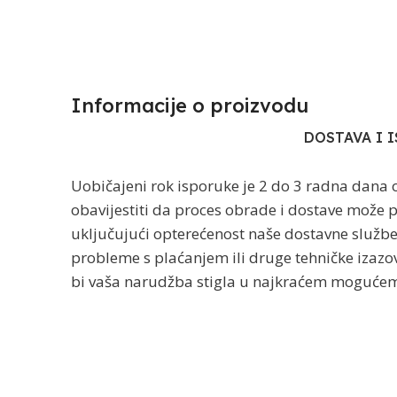
Informacije o proizvodu​
DOSTAVA I 
Uobičajeni rok isporuke je 2 do 3 radna dana 
obavijestiti da proces obrade i dostave može po
uključujući opterećenost naše dostavne služb
probleme s plaćanjem ili druge tehničke izazov
bi vaša narudžba stigla u najkraćem mogućem