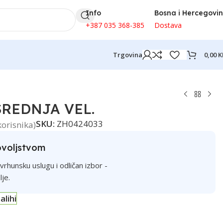
Info
Bosna i Hercegovi
+387 035 368-385
Dostava
0,00
K
Trgovina
SREDNJA VEL.
SKU:
ZH0424033
korisnika)
ovoljstvom
rhunsku uslugu i odličan izbor -
lje.
alihi