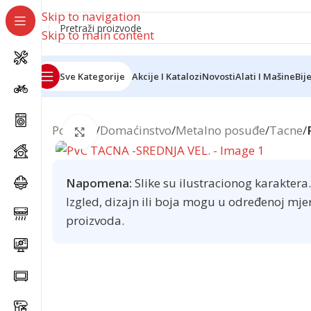
Skip to navigation
Skip to main content
Sve Kategorije
Akcije I Katalozi
Novosti
Alati I Mašine
Bij
Početna
/
Domaćinstvo
/
Metalno posuđe
/
Tacne
/
Click to enlarge
Napomena:
Slike su ilustracionog karaktera.
Izgled, dizajn ili boja mogu u određenoj mje
proizvoda.