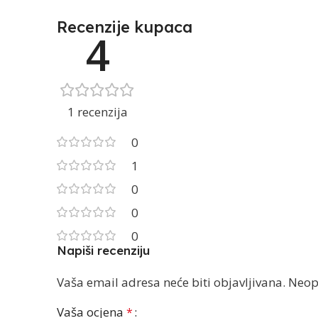
Recenzije kupaca
4
1 recenzija
0
1
0
0
0
Napiši recenziju
Vaša email adresa neće biti objavljivana.
Neop
Vaša ocjena
*