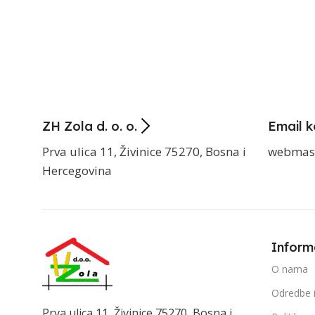
ZH Zola d. o. o.
Email k
Prva ulica 11, Živinice 75270, Bosna i
webmas
Hercegovina
Inform
O nama
Odredbe i
Prva ulica 11, Živinice 75270, Bosna i