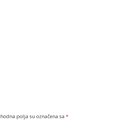
hodna polja su označena sa
*