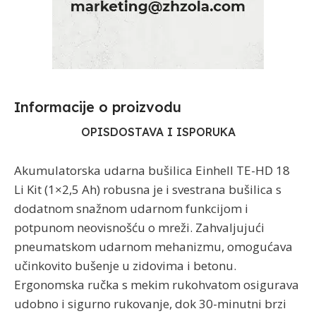
Informacije o proizvodu​
OPIS
DOSTAVA I ISPORUKA
Akumulatorska udarna bušilica Einhell TE-HD 18
Li Kit (1×2,5 Ah) robusna je i svestrana bušilica s
dodatnom snažnom udarnom funkcijom i
potpunom neovisnošću o mreži. Zahvaljujući
pneumatskom udarnom mehanizmu, omogućava
učinkovito bušenje u zidovima i betonu.
Ergonomska ručka s mekim rukohvatom osigurava
udobno i sigurno rukovanje, dok 30-minutni brzi