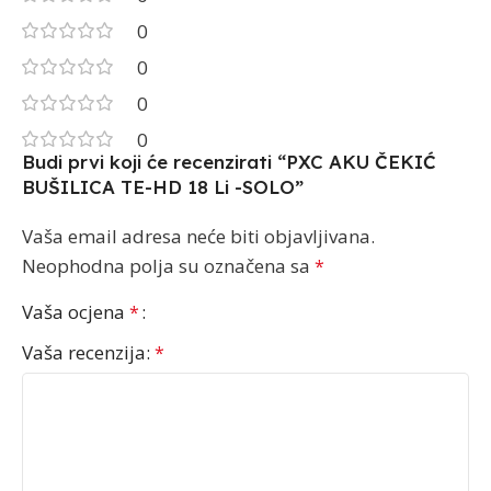
0
0
0
0
Budi prvi koji će recenzirati “PXC AKU ČEKIĆ
BUŠILICA TE-HD 18 Li -SOLO”
Vaša email adresa neće biti objavljivana.
Neophodna polja su označena sa
*
Vaša ocjena
*
Vaša recenzija:
*