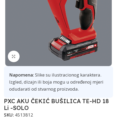
Click to enlarge
Napomena:
Slike su ilustracionog karaktera.
Izgled, dizajn ili boja mogu u određenoj mjeri
odudarati od stvarnog proizvoda.
PXC AKU ČEKIĆ BUŠILICA TE-HD 18
Li -SOLO
SKU:
4513812