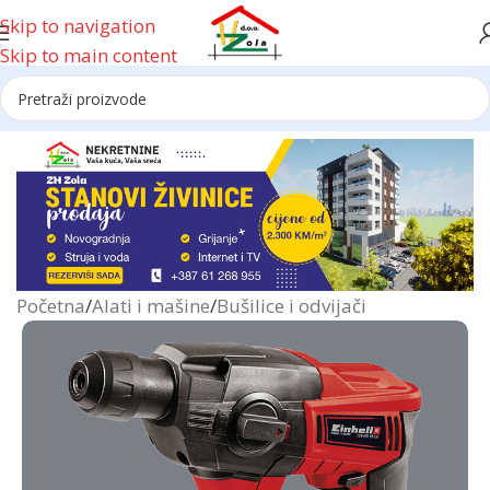
Skip to navigation
Skip to main content
Reklama
Početna
/
Alati i mašine
/
Bušilice i odvijači