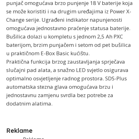
punjač omogućava brzo punjenje 18 V baterije koja
se može koristiti i na drugim uređajima iz Power X-
Change serije. Ugrađeni indikator napunjenosti
omogućava jednostavno praćenje statusa baterije.
Bušilica dolazi u kompletu s jednom 2,5 Ah PXC
baterijom, brzim punjačem i setom od pet bušilica
u praktičnom E-Box Basic kućištu.
Praktična funkcija brzog zaustavljanja sprječava
slučajni pad alata, a snažno LED svjetlo osigurava
optimalno osvjetljenje radnog prostora. SDS-Plus
automatska stezna glava omogućava brzu i
jednostavnu zamjenu svrdla bez potrebe za
dodatnim alatima.
Reklame