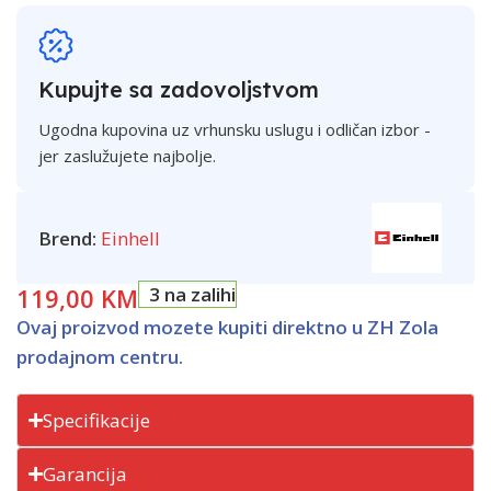
Kupujte sa zadovoljstvom
Ugodna kupovina uz vrhunsku uslugu i odličan izbor -
jer zaslužujete najbolje.
Brend:
Einhell
119,00
KM
3 na zalihi
Ovaj proizvod mozete kupiti direktno u ZH Zola
prodajnom centru.
Specifikacije
Garancija