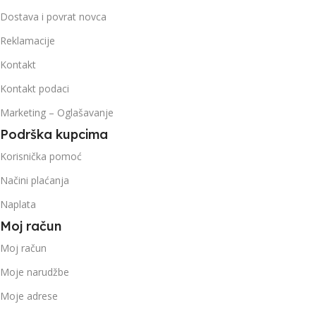
Dostava i povrat novca
Reklamacije
Kontakt
Kontakt podaci
Marketing – Oglašavanje
Podrška kupcima
Korisnička pomoć
Načini plaćanja
Naplata
Moj račun
Moj račun
Moje narudžbe
Moje adrese