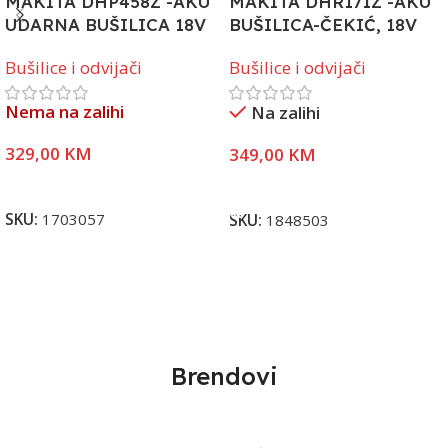
MAKITA DHP458Z -AKU
MAKITA DHR171Z -AKU
UDARNA BUŠILICA 18V
BUŠILICA-ČEKIĆ, 18V
Bušilice i odvijači
Bušilice i odvijači
Nema na zalihi
Na zalihi
329,00
KM
349,00
KM
Pročitaj Više
Dodaj U Korpu
SKU:
1703057
SKU:
1848503
Brendovi