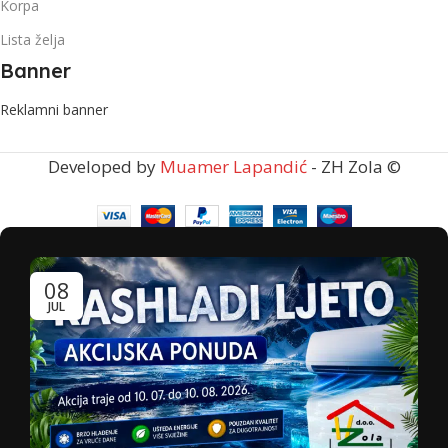
Korpa
Lista želja
Banner
Reklamni banner
Developed by
Muamer Lapandić
- ZH Zola ©
08
JUL