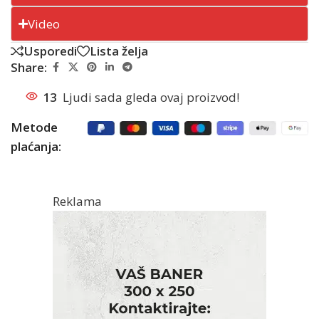
Video
Usporedi
Lista želja
Share:
13
Ljudi sada gleda ovaj proizvod!
Metode
plaćanja:
Reklama