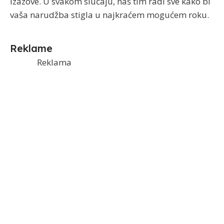
izazove. U svakom slučaju, naš tim radi sve kako bi
vaša narudžba stigla u najkraćem mogućem roku.
Reklame
Reklama