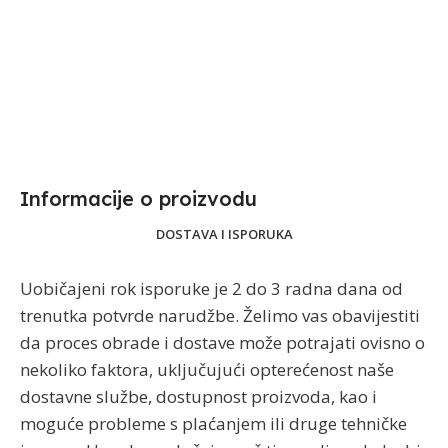
Informacije o proizvodu​
DOSTAVA I ISPORUKA
Uobičajeni rok isporuke je 2 do 3 radna dana od
trenutka potvrde narudžbe. Želimo vas obavijestiti
da proces obrade i dostave može potrajati ovisno o
nekoliko faktora, uključujući opterećenost naše
dostavne službe, dostupnost proizvoda, kao i
moguće probleme s plaćanjem ili druge tehničke