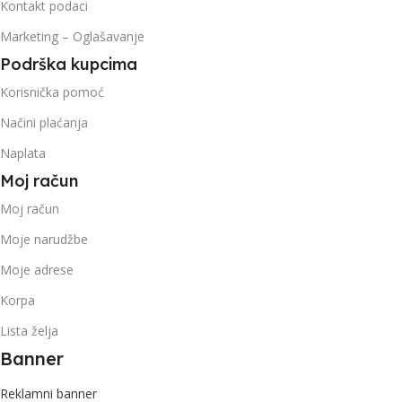
Kontakt podaci
Marketing – Oglašavanje
Podrška kupcima
Korisnička pomoć
Načini plaćanja
Naplata
Moj račun
Moj račun
Moje narudžbe
Moje adrese
Korpa
Lista želja
Banner
Reklamni banner