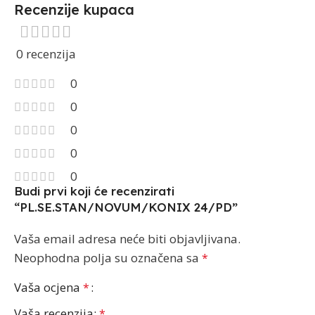
Recenzije kupaca
0 recenzija
0
0
0
0
0
Budi prvi koji će recenzirati
“PL.SE.STAN/NOVUM/KONIX 24/PD”
Vaša email adresa neće biti objavljivana.
Neophodna polja su označena sa
*
Vaša ocjena
*
Vaša recenzija:
*