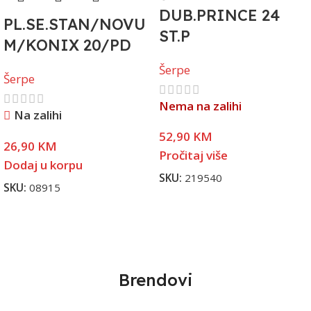
DUB.PRINCE 24
PL.SE.STAN/NOVU
ST.P
M/KONIX 20/PD
Šerpe
Šerpe
Nema na zalihi
Na zalihi
52,90
KM
26,90
KM
Pročitaj više
Dodaj u korpu
SKU:
219540
SKU:
08915
Brendovi