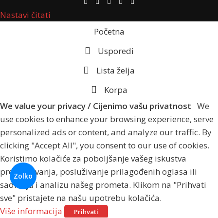
Nastavi čitati
Početna
Usporedi
Lista želja
Korpa
We value your privacy / Cijenimo vašu privatnost
We
use cookies to enhance your browsing experience, serve
personalized ads or content, and analyze our traffic. By
clicking "Accept All", you consent to our use of cookies.
Koristimo kolačiće za poboljšanje vašeg iskustva
pregledavanja, posluživanje prilagođenih oglasa ili
Zolko
sadržaja i analizu našeg prometa. Klikom na "Prihvati
sve" pristajete na našu upotrebu kolačića.
Više informacija
Prihvati