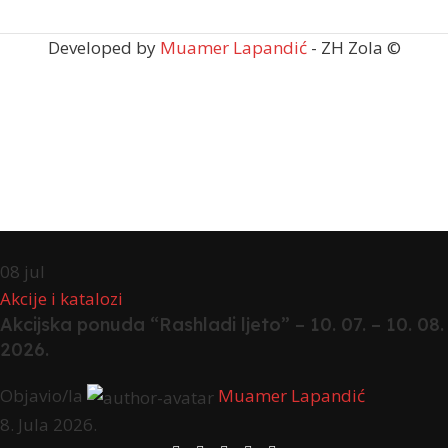
Developed by
Muamer Lapandić
- ZH Zola ©
08
jul
Akcije i katalozi
Akcijska ponuda “Rashladi ljeto” – 10. 07. – 10. 08.
2026.
Objavio/la
Muamer Lapandić
8. Jula 2026.