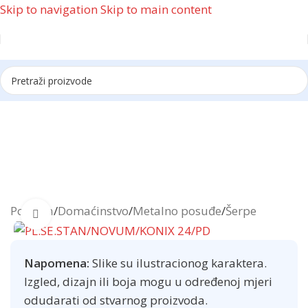
Skip to navigation
Skip to main content
Reklama
Početna
/
Domaćinstvo
/
Metalno posuđe
/
Šerpe
Click to enlarge
Napomena:
Slike su ilustracionog karaktera.
Izgled, dizajn ili boja mogu u određenoj mjeri
odudarati od stvarnog proizvoda.