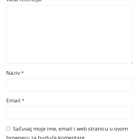
Naziv
*
Email
*
Sačuvaj moje ime, email i web stranicu u ovom
browseru za buduće komentare.