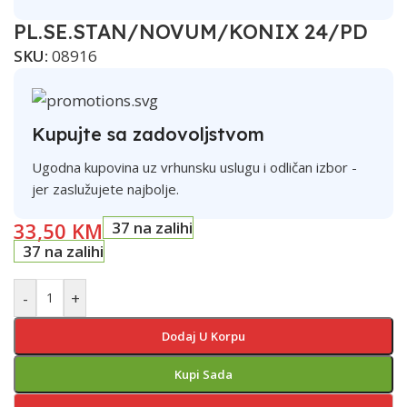
PL.SE.STAN/NOVUM/KONIX 24/PD
SKU:
08916
Kupujte sa zadovoljstvom
Ugodna kupovina uz vrhunsku uslugu i odličan izbor -
jer zaslužujete najbolje.
33,50
KM
37 na zalihi
37 na zalihi
-
+
Dodaj U Korpu
Kupi Sada