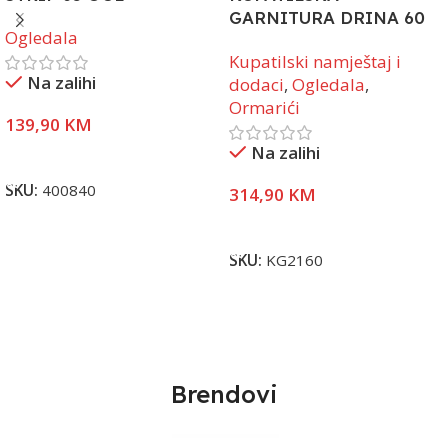
GARNITURA DRINA 60
Ogledala
(UMIVAONIK +
Kupatilski namještaj i
ORMARIĆ) BETON
Na zalihi
dodaci
,
Ogledala
,
Ormarići
139,90
KM
Na zalihi
Pročitaj Više
SKU:
400840
314,90
KM
Pročitaj Više
SKU:
KG2160
Brendovi