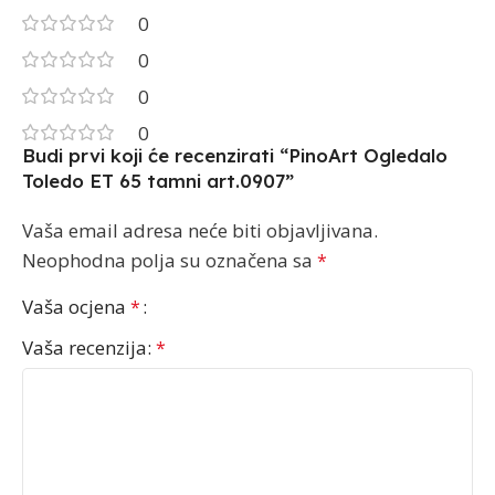
0
0
0
0
Budi prvi koji će recenzirati “PinoArt Ogledalo
Toledo ET 65 tamni art.0907”
Vaša email adresa neće biti objavljivana.
Neophodna polja su označena sa
*
Vaša ocjena
*
Vaša recenzija:
*