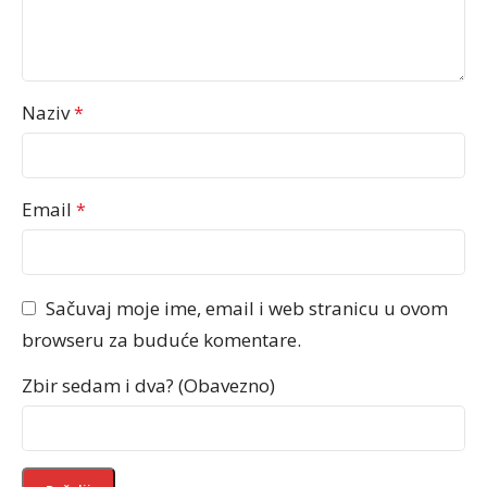
Naziv
*
Email
*
Sačuvaj moje ime, email i web stranicu u ovom
browseru za buduće komentare.
Zbir sedam i dva? (Obavezno)