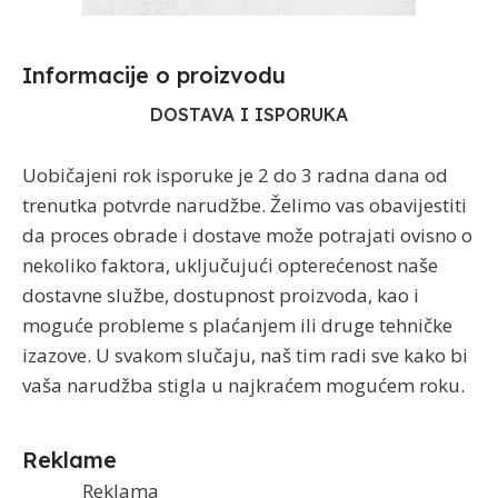
Informacije o proizvodu​
DOSTAVA I ISPORUKA
Uobičajeni rok isporuke je 2 do 3 radna dana od
trenutka potvrde narudžbe. Želimo vas obavijestiti
da proces obrade i dostave može potrajati ovisno o
nekoliko faktora, uključujući opterećenost naše
dostavne službe, dostupnost proizvoda, kao i
moguće probleme s plaćanjem ili druge tehničke
izazove. U svakom slučaju, naš tim radi sve kako bi
vaša narudžba stigla u najkraćem mogućem roku.
Reklame
Reklama