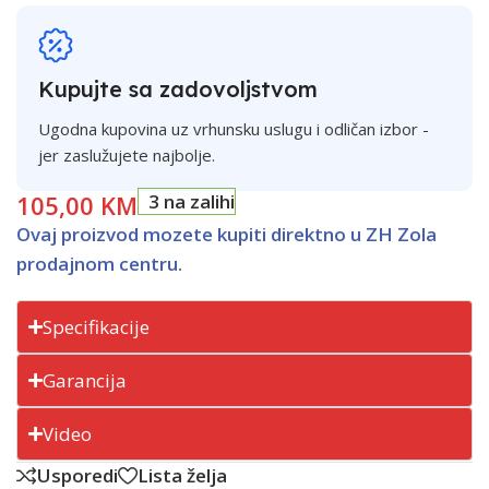
Kupujte sa zadovoljstvom
Ugodna kupovina uz vrhunsku uslugu i odličan izbor -
jer zaslužujete najbolje.
105,00
KM
3 na zalihi
Ovaj proizvod mozete kupiti direktno u ZH Zola
prodajnom centru.
Specifikacije
Garancija
Video
Usporedi
Lista želja