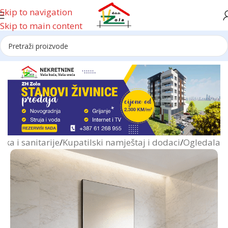
Skip to navigation
Skip to main content
Reklama
ka i sanitarije
/
Kupatilski namještaj i dodaci
/
Ogledala