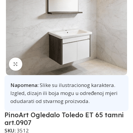
Click to enlarge
Napomena:
Slike su ilustracionog karaktera.
Izgled, dizajn ili boja mogu u određenoj mjeri
odudarati od stvarnog proizvoda.
PinoArt Ogledalo Toledo ET 65 tamni
art.0907
SKU:
3512