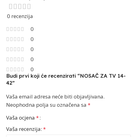
0 recenzija
0
0
0
0
0
Budi prvi koji će recenzirati “NOSAČ ZA TV 14-
42”
Vaša email adresa neće biti objavljivana.
Neophodna polja su označena sa
*
Vaša ocjena
*
Vaša recenzija:
*