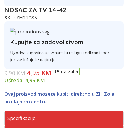
NOSAČ ZA TV 14-42
SKU:
ZH21085
Kupujte sa zadovoljstvom
Ugodna kupovina uz vrhunsku uslugu i odličan izbor -
jer zaslužujete najbolje.
4,95
KM
15 na zalihi
9,90
KM
Ušteda:
4,95
KM
Ovaj proizvod mozete kupiti direktno u ZH Zola
prodajnom centru.
Specifikacije