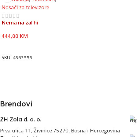
Nosači za televizore
Nema na zalihi
444,00
KM
Pročitaj Više
SKU:
4363555
Brendovi
ZH Zola d. o. o.
Prva ulica 11, Živinice 75270, Bosna i Hercegovina