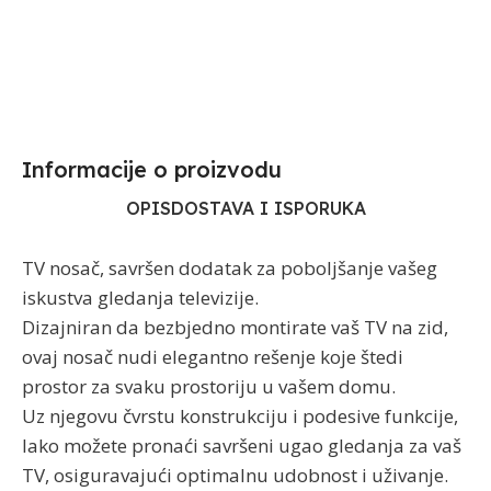
Informacije o proizvodu​
OPIS
DOSTAVA I ISPORUKA
TV nosač, savršen dodatak za poboljšanje vašeg
iskustva gledanja televizije.
Dizajniran da bezbjedno montirate vaš TV na zid,
ovaj nosač nudi elegantno rešenje koje štedi
prostor za svaku prostoriju u vašem domu.
Uz njegovu čvrstu konstrukciju i podesive funkcije,
lako možete pronaći savršeni ugao gledanja za vaš
TV, osiguravajući optimalnu udobnost i uživanje.