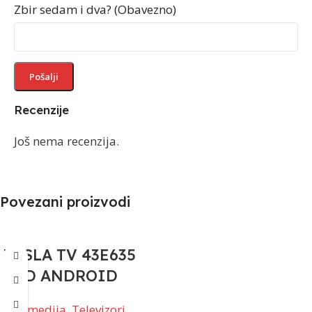
Zbir sedam i dva? (Obavezno)
Recenzije
Još nema recenzija.
Povezani proizvodi
TESLA TV 43E635
FHD ANDROID
TV i medija
,
Televizori
,