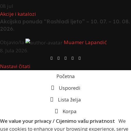
08
jul
Akcije i katalozi
Akcijska ponuda “Rashladi ljeto” – 10. 07. – 10. 08.
2026.
Objavio/la
Muamer Lapandić
8. Jula 2026.
Nastavi čitati
Početna
Usporedi
Lista želja
Korpa
We value your privacy / Cijenimo vašu privatnost
We
use cookies to enhance your browsing experience, serve