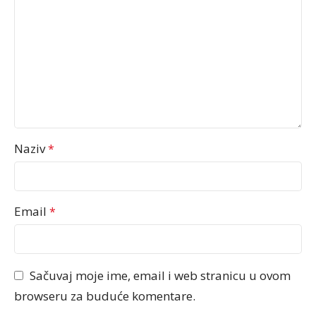
Naziv
*
Email
*
Sačuvaj moje ime, email i web stranicu u ovom
browseru za buduće komentare.