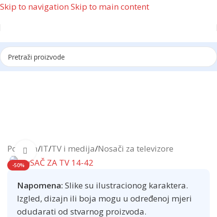
Skip to navigation
Skip to main content
Reklama
Početna
/
IT
/
TV i medija
/
Nosači za televizore
Click to enlarge
-50%
Napomena:
Slike su ilustracionog karaktera.
Izgled, dizajn ili boja mogu u određenoj mjeri
odudarati od stvarnog proizvoda.