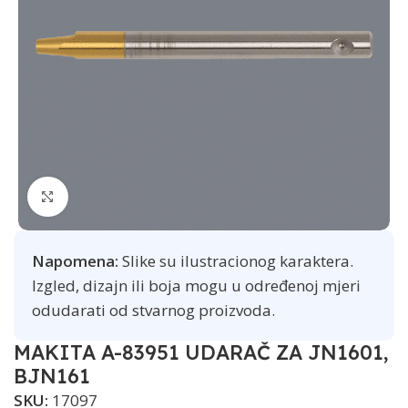
Click to enlarge
Napomena:
Slike su ilustracionog karaktera.
Izgled, dizajn ili boja mogu u određenoj mjeri
odudarati od stvarnog proizvoda.
MAKITA A-83951 UDARAČ ZA JN1601,
BJN161
SKU:
17097