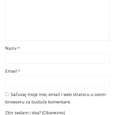
Naziv
*
Email
*
Sačuvaj moje ime, email i web stranicu u ovom
browseru za buduće komentare.
Zbir sedam i dva? (Obavezno)