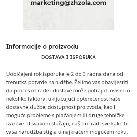
Informacije o proizvodu​
DOSTAVA I ISPORUKA
Uobičajeni rok isporuke je 2 do 3 radna dana od
trenutka potvrde narudžbe. Želimo vas obavijestiti
da proces obrade i dostave može potrajati ovisno o
nekoliko faktora, uključujući opterećenost naše
dostavne službe, dostupnost proizvoda, kao i
moguće probleme s plaćanjem ili druge tehničke
izazove. U svakom slučaju, naš tim radi sve kako bi
vaša narudžba stigla u najkraćem mogućem roku.