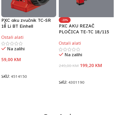
PXC aku zvučnik TC-SR
-20%
PXC AKU REZAČ
18 Li BT Einhell
PLOČICA TE-TC 18/115
Ostali alati
Li -SOLO
Ostali alati
Na zalihi
Na zalihi
59,00
KM
199,20
KM
249,00
KM
Dodaj U Korpu
Dodaj U Korpu
SKU:
4514150
SKU:
4301190