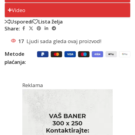
Video
Usporedi
Lista želja
Share:
17
Ljudi sada gleda ovaj proizvod!
Metode
plaćanja:
Reklama