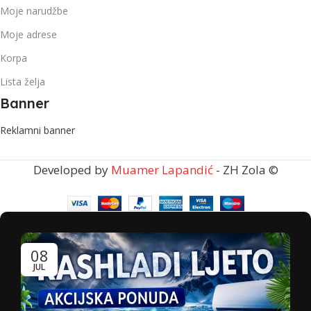
Moje narudžbe
Moje adrese
Korpa
Lista želja
Banner
Reklamni banner
Developed by
Muamer Lapandić
- ZH Zola ©
08
JUL