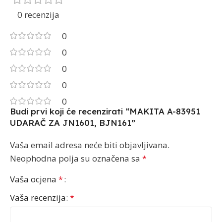
0 recenzija
0
0
0
0
0
Budi prvi koji će recenzirati “MAKITA A-83951
UDARAČ ZA JN1601, BJN161”
Vaša email adresa neće biti objavljivana.
Neophodna polja su označena sa
*
Vaša ocjena
*
Vaša recenzija:
*