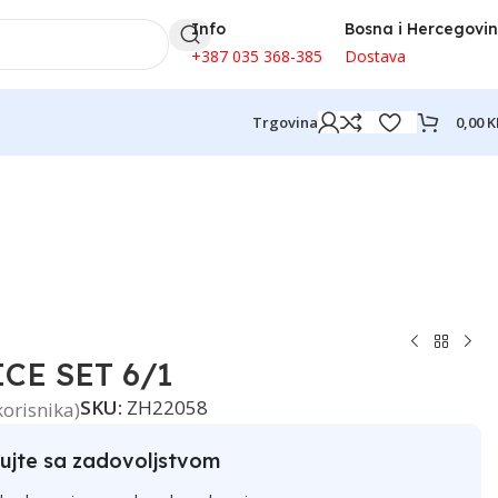
Info
Bosna i Hercegovi
+387 035 368-385
Dostava
0,00
K
Trgovina
CE SET 6/1
SKU:
ZH22058
korisnika)
ujte sa zadovoljstvom