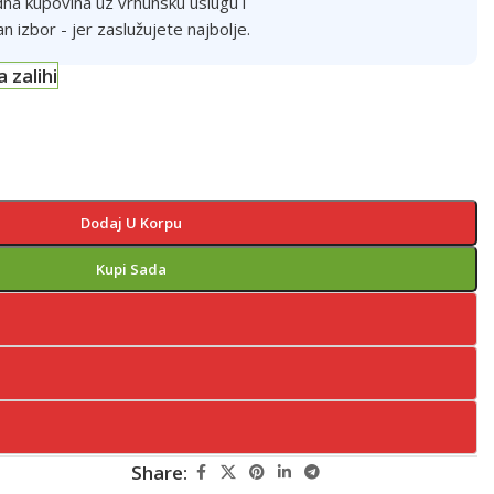
na kupovina uz vrhunsku uslugu i
an izbor - jer zaslužujete najbolje.
a zalihi
Dodaj U Korpu
Kupi Sada
Share: