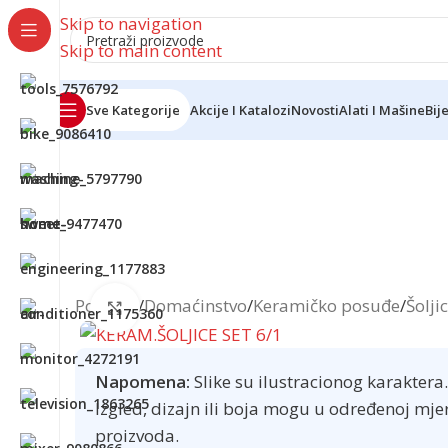
Skip to navigation
Skip to main content
Sve Kategorije
Akcije I Katalozi
Novosti
Alati I Mašine
Bij
Reklama
Početna
/
Domaćinstvo
/
Keramičko posuđe
/
Šolji
Click to enlarge
Napomena:
Slike su ilustracionog karaktera.
Izgled, dizajn ili boja mogu u određenoj mje
proizvoda.