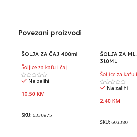
Povezani proizvodi
ŠOLJA ZA ČAJ 400ml
ŠOLJA ZA ML.
310ML
Šoljice za kafu i čaj
Šoljice za kafu i
Na zalihi
Na zalihi
10,50
KM
2,40
KM
Dodaj U Korpu
Dodaj U Korpu
SKU:
6330875
SKU:
603380