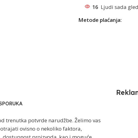
16
Ljudi sada gled
Metode plaćanja:
Rekla
ISPORUKA
od trenutka potvrde narudžbe. Želimo vas
trajati ovisno o nekoliko faktora,
e, dostupnost proizvoda, kao i moguće