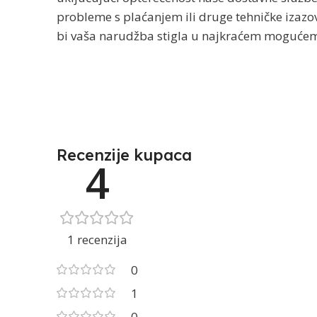
probleme s plaćanjem ili druge tehničke izazov
bi vaša narudžba stigla u najkraćem mogućem
Recenzije kupaca
4
1 recenzija
0
1
0