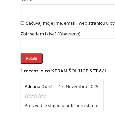
Sačuvaj moje ime, email i web stranicu u 
Zbir sedam i dva? (Obavezno)
1 recenzija za
KERAM.ŠOLJICE SET 6/1
Adnana Dorić
17. Novembra 2025.
Proizvod je stigao u odličnom stanju.