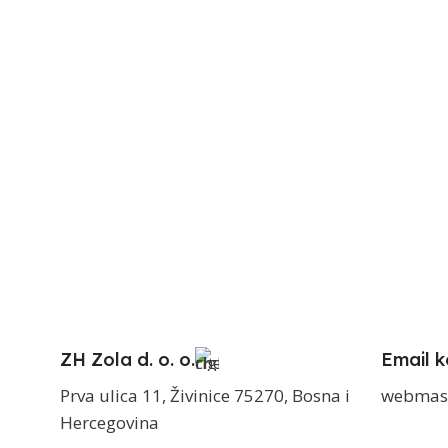
ZH Zola d. o. o.
Email k
Prva ulica 11, Živinice 75270, Bosna i
webmas
Hercegovina