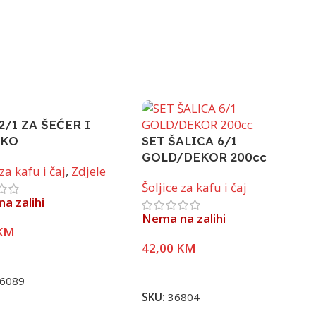
2/1 ZA ŠEĆER I
EKO
SET ŠALICA 6/1
GOLD/DEKOR 200cc
 za kafu i čaj
,
Zdjele
Šoljice za kafu i čaj
a zalihi
Nema na zalihi
KM
42,00
KM
j Više
Pročitaj Više
6089
SKU:
36804