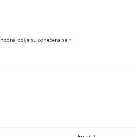
hodna polja su označena sa
*
Email
*