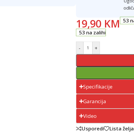
Ugod
odlič
19,90
KM
53 n
53 na zalihi
-
+
Specifikacije
Garancija
Video
Usporedi
Lista želja