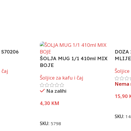
 S70206
DOZA 
ŠOLJA MUG 1/1 410ml MIX
MLIJ
BOJE
 čaj
Šoljice
Šoljice za kafu i čaj
Nema n
Na zalihi
15,90
4,30
KM
Pročita
Dodaj U Korpu
SKU:
14
SKU:
5798