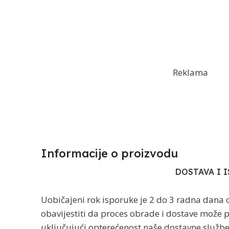
Reklama
Informacije o proizvodu​
DOSTAVA I 
Uobičajeni rok isporuke je 2 do 3 radna dana 
obavijestiti da proces obrade i dostave može po
uključujući opterećenost naše dostavne služb