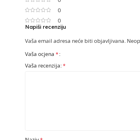
0
0
Napiši recenziju
Vaša email adresa neće biti objavljivana.
Neop
Vaša ocjena
*
Vaša recenzija:
*
Naziv
*