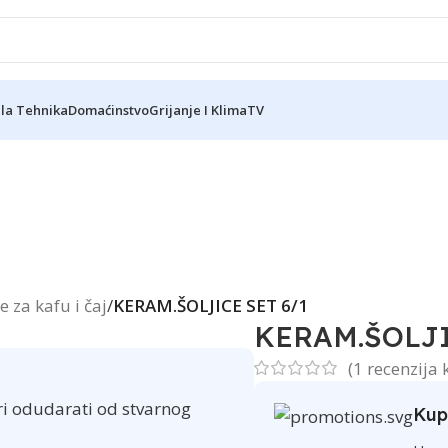
ela Tehnika
Domaćinstvo
Grijanje I Klima
TV
ce za kafu i čaj
/
KERAM.ŠOLJICE SET 6/1
KERAM.ŠOLJI
(
1
recenzija 
ri odudarati od stvarnog
Kup