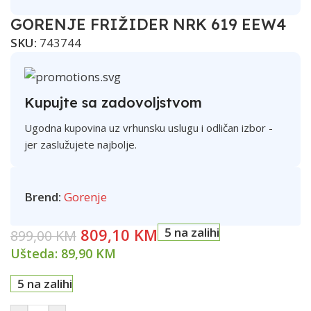
GORENJE FRIŽIDER NRK 619 EEW4
SKU:
743744
Kupujte sa zadovoljstvom
Ugodna kupovina uz vrhunsku uslugu i odličan izbor -
jer zaslužujete najbolje.
Brend:
Gorenje
809,10
KM
5 na zalihi
899,00
KM
Ušteda:
89,90
KM
5 na zalihi