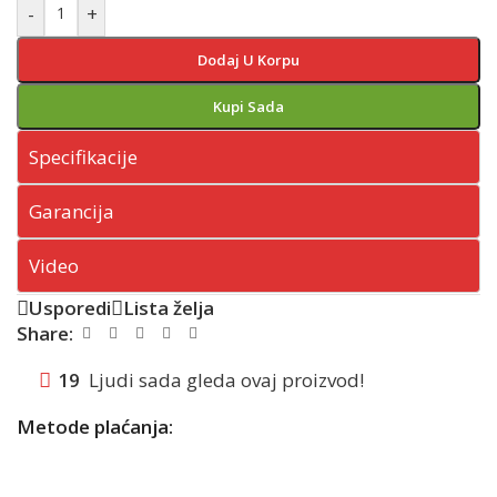
-
+
Dodaj U Korpu
Kupi Sada
Specifikacije
Garancija
Video
Usporedi
Lista želja
Share:
19
Ljudi sada gleda ovaj proizvod!
Metode plaćanja: