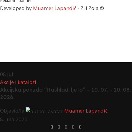
Reklamni banner
Developed by
Muamer Lapandić
- ZH Zola ©
08
jul
Akcije i katalozi
Akcijska ponuda “Rashladi ljeto” – 10. 07. – 10. 08.
2026.
Objavio/la
Muamer Lapandić
8. Jula 2026.