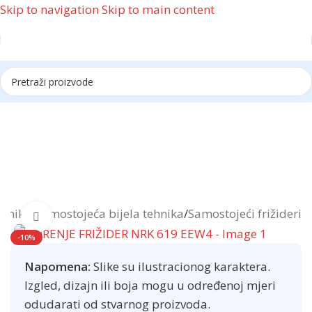
Skip to navigation
Skip to main content
Reklama
ehnika
/
Samostojeća bijela tehnika
/
Samostojeći frižideri
Click to enlarge
-10%
Napomena:
Slike su ilustracionog karaktera.
Izgled, dizajn ili boja mogu u određenoj mjeri
odudarati od stvarnog proizvoda.