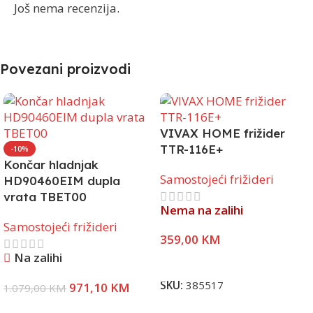
Još nema recenzija.
Povezani proizvodi
VIVAX HOME frižider
TTR-116E+
-10%
Končar hladnjak
Samostojeći frižideri
HD90460EIM dupla
vrata TBET00
Nema na zalihi
Samostojeći frižideri
359,00
KM
Na zalihi
Pročitaj Više
SKU:
385517
971,10
KM
1.079,00
KM
Dodaj U Korpu