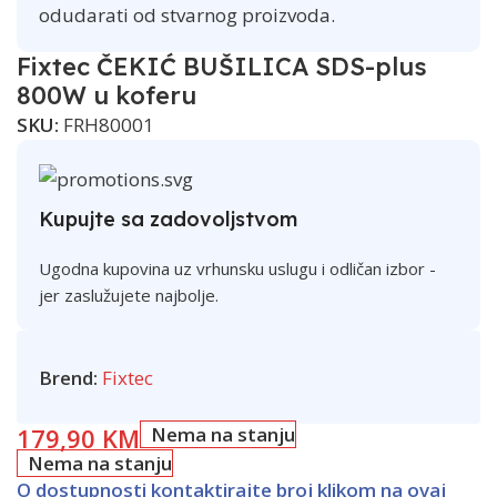
odudarati od stvarnog proizvoda.
Fixtec ČEKIĆ BUŠILICA SDS-plus
800W u koferu
SKU:
FRH80001
Kupujte sa zadovoljstvom
Ugodna kupovina uz vrhunsku uslugu i odličan izbor -
jer zaslužujete najbolje.
Brend:
Fixtec
179,90
KM
Nema na stanju
Nema na stanju
O dostupnosti kontaktirajte broj klikom na ovaj