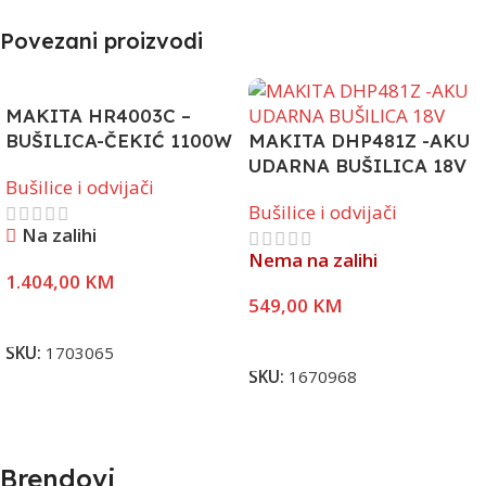
Povezani proizvodi
MAKITA HR4003C –
BUŠILICA-ČEKIĆ 1100W
MAKITA DHP481Z -AKU
UDARNA BUŠILICA 18V
Bušilice i odvijači
Bušilice i odvijači
Na zalihi
Nema na zalihi
1.404,00
KM
549,00
KM
Dodaj U Korpu
Pročitaj Više
SKU:
1703065
SKU:
1670968
Brendovi