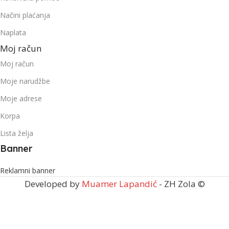
Načini plaćanja
Naplata
Moj račun
Moj račun
Moje narudžbe
Moje adrese
Korpa
Lista želja
Banner
Reklamni banner
Developed by
Muamer Lapandić
- ZH Zola ©