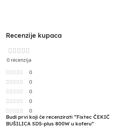
Recenzije kupaca
0 recenzija
0
0
0
0
0
Budi prvi koji će recenzirati “Fixtec ČEKIĆ
BUŠILICA SDS-plus 800W u koferu”