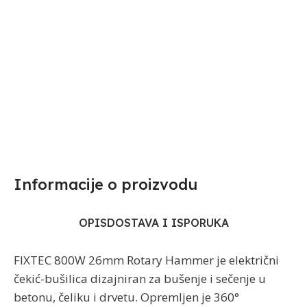
Informacije o proizvodu​
OPIS
DOSTAVA I ISPORUKA
FIXTEC 800W 26mm Rotary Hammer je električni
čekić-bušilica dizajniran za bušenje i sečenje u
betonu, čeliku i drvetu. Opremljen je 360°