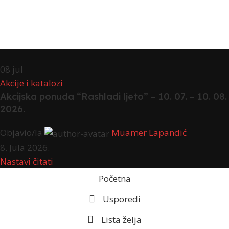
08
jul
Akcije i katalozi
Akcijska ponuda “Rashladi ljeto” – 10. 07. – 10. 08.
2026.
Objavio/la
Muamer Lapandić
8. Jula 2026.
Nastavi čitati
Početna
Usporedi
Lista želja