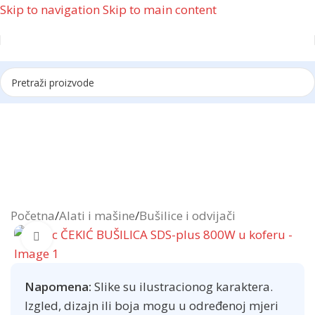
Skip to navigation
Skip to main content
Reklama
Početna
/
Alati i mašine
/
Bušilice i odvijači
Click to enlarge
Napomena:
Slike su ilustracionog karaktera.
Izgled, dizajn ili boja mogu u određenoj mjeri