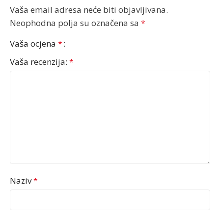
Vaša email adresa neće biti objavljivana.
Neophodna polja su označena sa
*
Vaša ocjena
*
Vaša recenzija:
*
Naziv
*