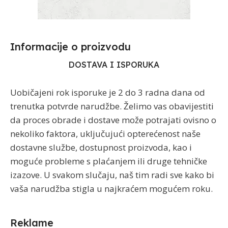
Informacije o proizvodu​
DOSTAVA I ISPORUKA
Uobičajeni rok isporuke je 2 do 3 radna dana od
trenutka potvrde narudžbe. Želimo vas obavijestiti
da proces obrade i dostave može potrajati ovisno o
nekoliko faktora, uključujući opterećenost naše
dostavne službe, dostupnost proizvoda, kao i
moguće probleme s plaćanjem ili druge tehničke
izazove. U svakom slučaju, naš tim radi sve kako bi
vaša narudžba stigla u najkraćem mogućem roku.
Reklame