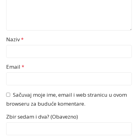
Naziv
*
Email
*
Sačuvaj moje ime, email i web stranicu u ovom
browseru za buduće komentare.
Zbir sedam i dva? (Obavezno)