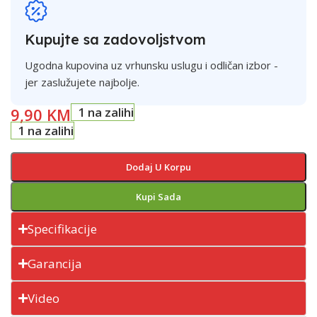
Kupujte sa zadovoljstvom
Ugodna kupovina uz vrhunsku uslugu i odličan izbor -
jer zaslužujete najbolje.
9,90
KM
1 na zalihi
1 na zalihi
Dodaj U Korpu
Kupi Sada
Specifikacije
Garancija
Video