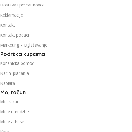
Dostava i povrat novca
Reklamacije
Kontakt
Kontakt podaci
Marketing – Oglašavanje
Podrška kupcima
Korisnička pomoć
Načini plaćanja
Naplata
Moj račun
Moj račun
Moje narudžbe
Moje adrese
Korpa