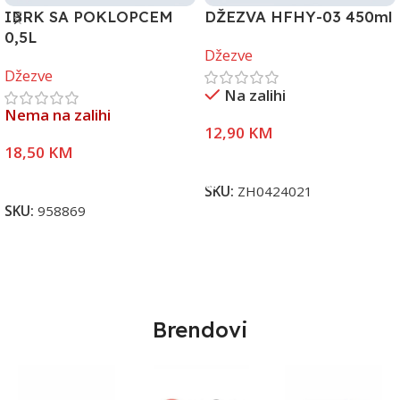
IBRK SA POKLOPCEM
DŽEZVA HFHY-03 450ml
0,5L
Džezve
Džezve
Na zalihi
Nema na zalihi
12,90
KM
18,50
KM
Dodaj U Korpu
Pročitaj Više
SKU:
ZH0424021
SKU:
958869
Brendovi