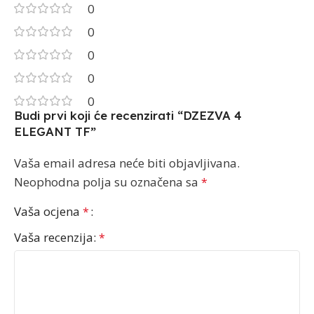
0
0
0
0
0
Budi prvi koji će recenzirati “DZEZVA 4
ELEGANT TF”
Vaša email adresa neće biti objavljivana.
Neophodna polja su označena sa
*
Vaša ocjena
*
Vaša recenzija:
*