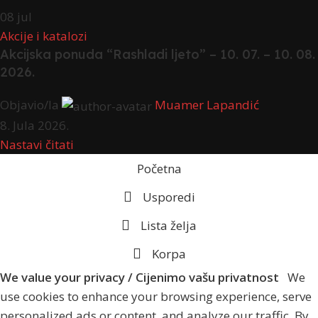
08
jul
Akcije i katalozi
Akcijska ponuda “Rashladi ljeto” – 10. 07. – 10. 08.
2026.
Objavio/la
Muamer Lapandić
8. Jula 2026.
Nastavi čitati
Početna
Usporedi
Lista želja
Korpa
We value your privacy / Cijenimo vašu privatnost
We
use cookies to enhance your browsing experience, serve
personalized ads or content, and analyze our traffic. By