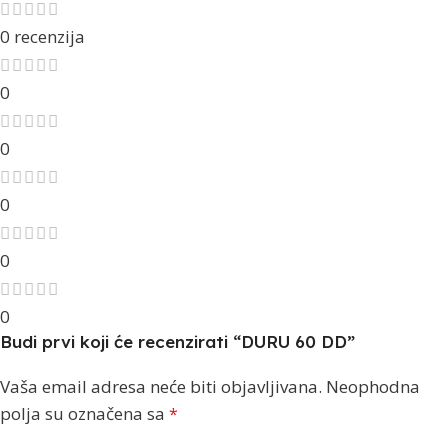
0 recenzija
0
0
0
0
0
Budi prvi koji će recenzirati “DURU 60 DD”
Vaša email adresa neće biti objavljivana.
Neophodna
polja su označena sa
*