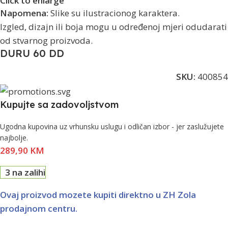
Click to enlarge
Napomena:
Slike su ilustracionog karaktera.
Izgled, dizajn ili boja mogu u određenoj mjeri odudarati
od stvarnog proizvoda.
DURU 60 DD
SKU:
400854
Kupujte sa zadovoljstvom
Ugodna kupovina uz vrhunsku uslugu i odličan izbor - jer zaslužujete
najbolje.
289,90
KM
3 na zalihi
Ovaj proizvod mozete kupiti direktno u ZH Zola
prodajnom centru.