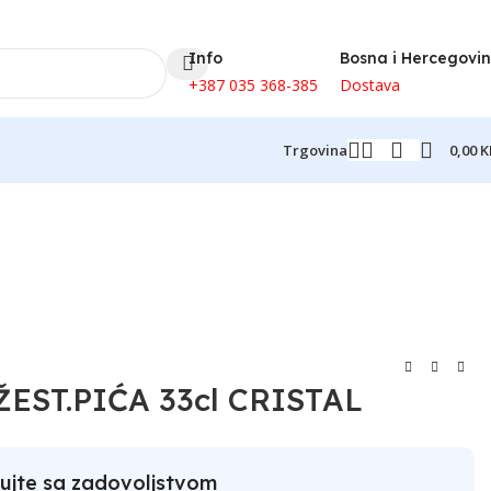
Info
Bosna i Hercegovi
+387 035 368-385
Dostava
0,00
K
Trgovina
ŽEST.PIĆA 33cl CRISTAL
ujte sa zadovoljstvom