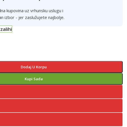
na kupovina uz vrhunsku uslugu i
an izbor - jer zaslužujete najbolje.
zalihi
Dodaj U Korpu
Kupi Sada