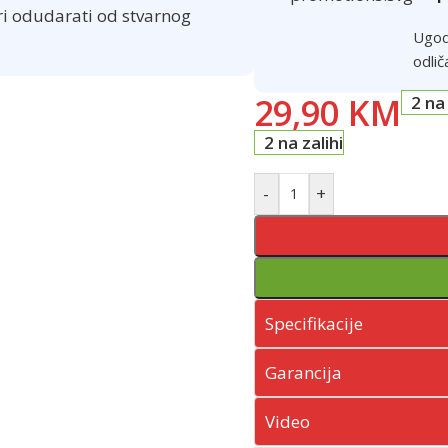
ri odudarati od stvarnog
Ugod
odlič
29,90
KM
2 na 
2 na zalihi
-
+
Specifikacije
Garancija
Video