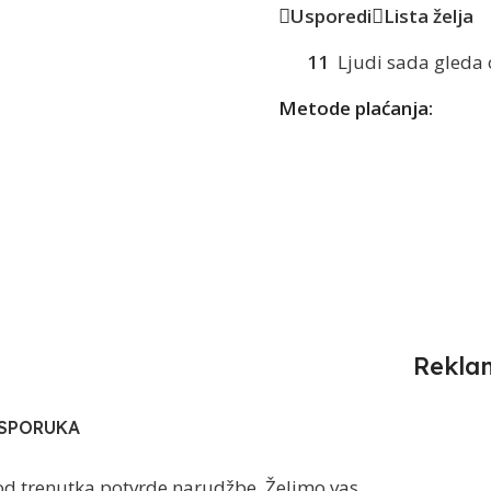
Usporedi
Lista želja
11
Ljudi sada gleda 
Metode plaćanja:
Rekla
ISPORUKA
od trenutka potvrde narudžbe. Želimo vas