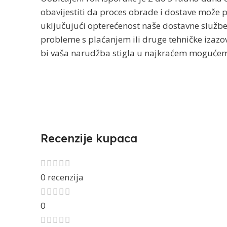
obavijestiti da proces obrade i dostave može po
uključujući opterećenost naše dostavne služb
probleme s plaćanjem ili druge tehničke izazov
bi vaša narudžba stigla u najkraćem mogućem
Recenzije kupaca
0 recenzija
0