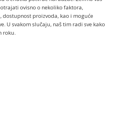
trajati ovisno o nekoliko faktora,
e, dostupnost proizvoda, kao i moguće
e. U svakom slučaju, naš tim radi sve kako
 roku.