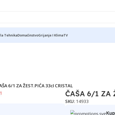
ela Tehnika
Domaćinstvo
Grijanje I Klima
TV
AŠA 6/1 ZA ŽEST.PIĆA 33cl CRISTAL
ČAŠA 6/1 ZA 
SKU:
14933
Kup