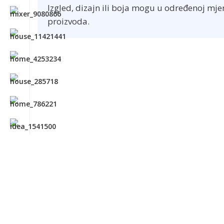
Izgled, dizajn ili boja mogu u određenoj mje
proizvoda.