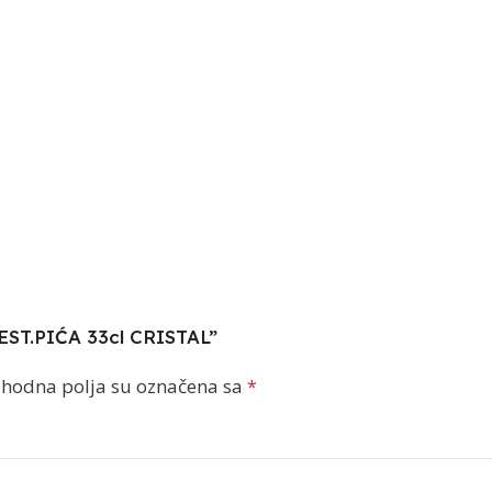
 ŽEST.PIĆA 33cl CRISTAL”
hodna polja su označena sa
*