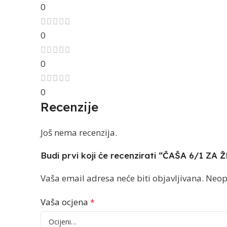
0
0
0
0
Recenzije
Još nema recenzija.
Budi prvi koji će recenzirati “ČAŠA 6/1 ZA
Vaša email adresa neće biti objavljivana.
Neop
Vaša ocjena
*