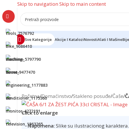
Skip to navigation
Skip to main content
Sve Kategorije
Akcije I Katalozi
Novosti
Alati I Mašine
Bij
Reklama
Početna
/
Domaćinstvo
/
Stakleno posuđe
/
Čaše
/
Č
Click to enlarge
Napomena:
Slike su ilustracionog karaktera.