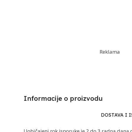
Reklama
Informacije o proizvodu​
DOSTAVA I 
Uobičajeni rok isporuke je 2 do 3 radna dana 