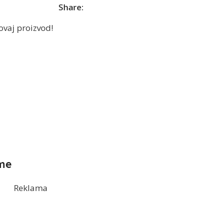
Share:
ovaj proizvod!
me
Reklama