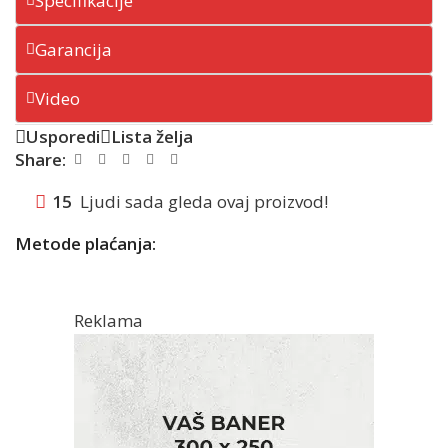
Specifikacije
Garancija
Video
Usporedi
Lista želja
Share:
15
Ljudi sada gleda ovaj proizvod!
Metode plaćanja:
Reklama