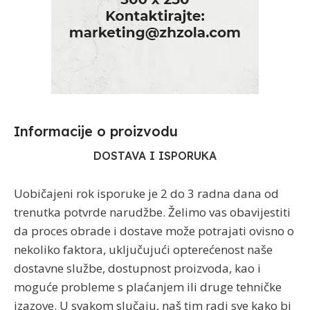
Informacije o proizvodu​
DOSTAVA I ISPORUKA
Uobičajeni rok isporuke je 2 do 3 radna dana od
trenutka potvrde narudžbe. Želimo vas obavijestiti
da proces obrade i dostave može potrajati ovisno o
nekoliko faktora, uključujući opterećenost naše
dostavne službe, dostupnost proizvoda, kao i
moguće probleme s plaćanjem ili druge tehničke
izazove. U svakom slučaju, naš tim radi sve kako bi