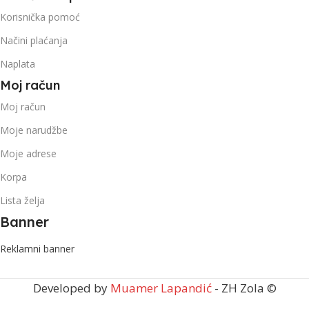
Korisnička pomoć
Načini plaćanja
Naplata
Moj račun
Moj račun
Moje narudžbe
Moje adrese
Korpa
Lista želja
Banner
Reklamni banner
Developed by
Muamer Lapandić
- ZH Zola ©