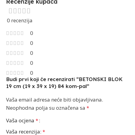
Recenzije kupaca
0 recenzija
0
0
0
0
0
Budi prvi koji će recenzirati “BETONSKI BLOK
19 cm (19 x 39 x 19) 84 kom-pal”
Vaša email adresa neće biti objavljivana.
Neophodna polja su označena sa
*
Vaša ocjena
*
Vaša recenzija:
*