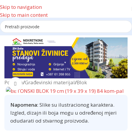
Skip to navigation
Skip to main content
Reklama
Početna
/
Građevinski materijal
/
Blok
Click to enlarge
Napomena:
Slike su ilustracionog karaktera.
Izgled, dizajn ili boja mogu u određenoj mjeri
odudarati od stvarnog proizvoda.