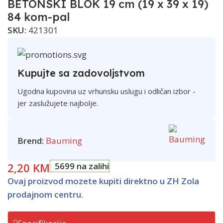
BETONSKI BLOK 19 cm (19 x 39 x 19)
84 kom-pal
SKU:
421301
Kupujte sa zadovoljstvom
Ugodna kupovina uz vrhunsku uslugu i odličan izbor -
jer zaslužujete najbolje.
Brend:
Bauming
2,20
KM
5699 na zalihi
Ovaj proizvod mozete kupiti direktno u ZH Zola
prodajnom centru.