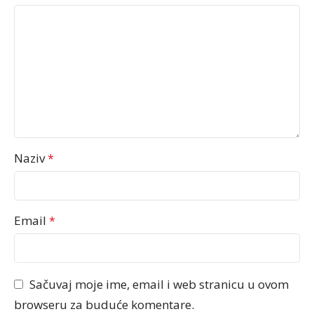
Naziv
*
Email
*
Sačuvaj moje ime, email i web stranicu u ovom
browseru za buduće komentare.