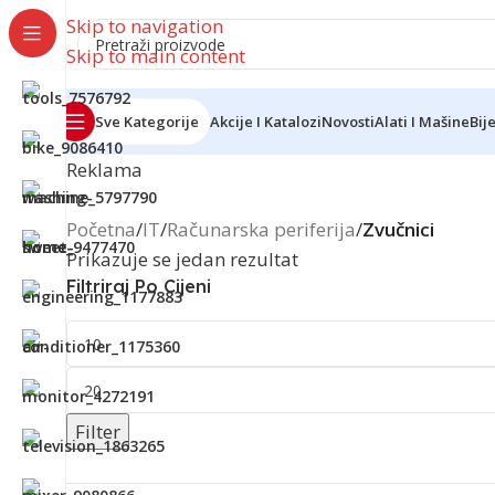
Skip to navigation
Skip to main content
Sve Kategorije
Akcije I Katalozi
Novosti
Alati I Mašine
Bij
Reklama
Početna
/
IT
/
Računarska periferija
/
Zvučnici
Prikazuje se jedan rezultat
Filtriraj Po Cijeni
Filter