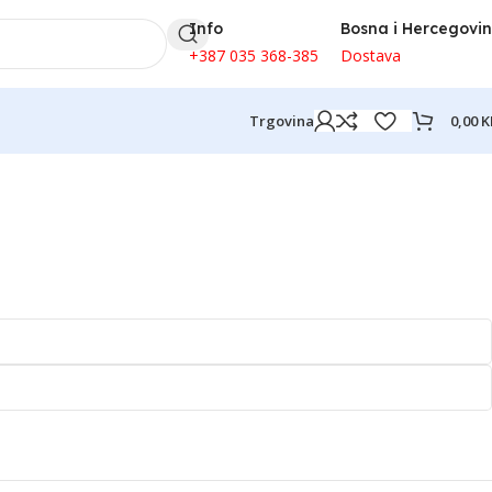
Info
Bosna i Hercegovi
+387 035 368-385
Dostava
0,00
K
Trgovina