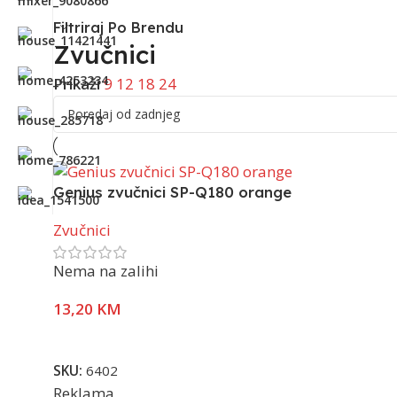
Filtriraj Po Brendu
Zvučnici
Prikaži
9
12
18
24
Genius zvučnici SP-Q180 orange
Zvučnici
Nema na zalihi
13,20
KM
Pročitaj Više
SKU:
6402
Reklama