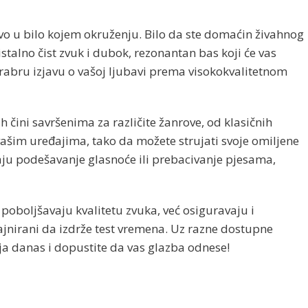
vo u bilo kojem okruženju. Bilo da ste domaćin živahnog
istalno čist zvuk i dubok, rezonantan bas koji će vas
rabru izjavu o vašoj ljubavi prema visokokvalitetnom
 čini savršenima za različite žanrove, od klasičnih
ašim uređajima, tako da možete strujati svoje omiljene
aju podešavanje glasnoće ili prebacivanje pjesama,
poboljšavaju kvalitetu zvuka, već osiguravaju i
dizajnirani da izdrže test vremena. Uz razne dostupne
nja danas i dopustite da vas glazba odnese!