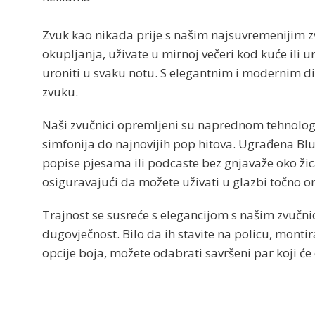
Zvuk kao nikada prije s našim najsuvremenijim z
okupljanja, uživate u mirnoj večeri kod kuće ili u
uroniti u svaku notu. S elegantnim i modernim d
zvuku.
Naši zvučnici opremljeni su naprednom tehnologijo
simfonija do najnovijih pop hitova. Ugrađena Bl
popise pjesama ili podcaste bez gnjavaže oko žic
osiguravajući da možete uživati ​​u glazbi točno 
Trajnost se susreće s elegancijom s našim zvučni
dugovječnost. Bilo da ih stavite na policu, montir
opcije boja, možete odabrati savršeni par koji će