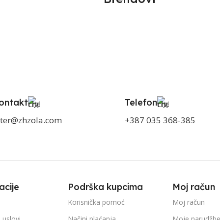
ontakt
Telefon
ter@zhzola.com
+387 035 368-385
acije
Podrška kupcima
Moj račun
Korisnička pomoć
Moj račun
 uslovi
Načini plaćanja
Moje narudžb