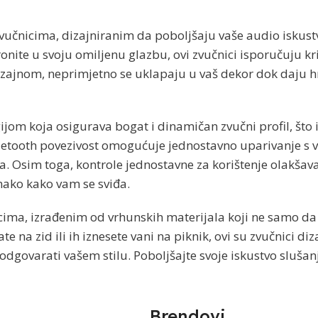
vučnicima, dizajniranim da poboljšaju vaše audio iskust
ronite u svoju omiljenu glazbu, ovi zvučnici isporučuju kr
izajnom, neprimjetno se uklapaju u vaš dekor dok daju h
m koja osigurava bogat i dinamičan zvučni profil, što ih
uetooth povezivost omogućuje jednostavno uparivanje s v
a. Osim toga, kontrole jednostavne za korištenje olakšav
onako kako vam se sviđa.
cima, izrađenim od vrhunskih materijala koji ne samo da 
ate na zid ili ih iznesete vani na piknik, ovi su zvučnici 
 odgovarati vašem stilu. Poboljšajte svoje iskustvo sluša
Brendovi