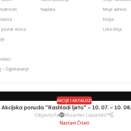
rivatnosti
Naplata
Moje adrese
olačića
Korpa
i povrat novca
Lista želja
ije
podaci
g – Oglašavanje
AKCIJE I KATALOZI
Akcijska ponuda “Rashladi ljeto” – 10. 07. – 10. 08
Objavio/la
Muamer Lapandić
Nastavi Čitati