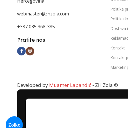
Hercegovina
Politika p
webmaster@zhzola.com
Politika k
+387 035 368-385
Dostava 
Reklamac
Pratite nas
Kontakt
Kontakt 
Marketin
Developed by
Muamer Lapandić
- ZH Zola ©
08
JUL
Zolko