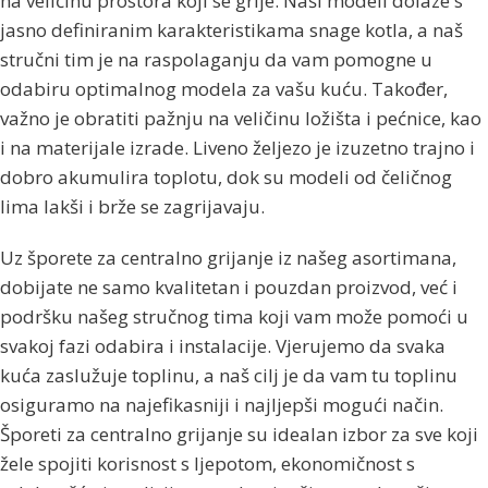
na veličinu prostora koji se grije. Naši modeli dolaze s
jasno definiranim karakteristikama snage kotla, a naš
stručni tim je na raspolaganju da vam pomogne u
odabiru optimalnog modela za vašu kuću. Također,
važno je obratiti pažnju na veličinu ložišta i pećnice, kao
i na materijale izrade. Liveno željezo je izuzetno trajno i
dobro akumulira toplotu, dok su modeli od čeličnog
lima lakši i brže se zagrijavaju.
Uz šporete za centralno grijanje iz našeg asortimana,
dobijate ne samo kvalitetan i pouzdan proizvod, već i
podršku našeg stručnog tima koji vam može pomoći u
svakoj fazi odabira i instalacije. Vjerujemo da svaka
kuća zaslužuje toplinu, a naš cilj je da vam tu toplinu
osiguramo na najefikasniji i najljepši mogući način.
Šporeti za centralno grijanje su idealan izbor za sve koji
žele spojiti korisnost s ljepotom, ekonomičnost s