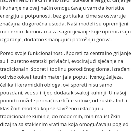
i kuhanje na ovaj način omogućavaju vam da koristite
energiju u potpunosti, bez gubitaka, čime se ostvaruje
značajna dugoročna ušteda. Naši modeli su opremljeni
modernim komorama za sagorijevanje koje optimiziraju
izgaranje, dodatno smanjujući potrošnju goriva.
Pored svoje funkcionalnosti, šporeti za centralno grijanje
su i izuzetno estetski privlačni, evocirajući sjećanje na
tradicionalni šporet i toplinu porodičnog doma. Izrađeni
od visokokvalitetnih materijala poput livenog željeza,
čelika i keramičkih obloga, ovi šporeti nisu samo
pouzdani, već su i lijep dodatak svakoj kuhinji. U našoj
ponudi možete pronaći različite stilove, od rustikalnih i
klasičnih modela koji se savršeno uklapaju u
tradicionalne kuhinje, do modernih, minimalističkih
dizajna sa staklenim vratima koja omogućavaju pogled