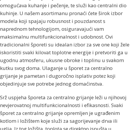
omogućava kuhanje i pečenje, te služi kao centralni dio
kuhinje. U našem asortimanu pronaći ćete širok izbor
modela koji spajaju robusnost i pouzdanost s
naprednom tehnologijom, osiguravajući vam
maksimalnu multifunkcionalnost i udobnost. Ovi
tradicionalni šporeti su idealan izbor za sve one koji žele
iskoristiti svaki kilovat toplotne energije i pretvoriti ga u
ugodnu atmosferu, ukusne obroke i toplinu u svakom
kutku svog doma. Ulaganje u šporet za centralno
grijanje je pametan i dugoročno isplativ potez koji
objedinjuje sve potrebe jednog domaćinstva.
Srž uspjeha šporeta za centralno grijanje leži u njihovoj
nevjerovatnoj multifunkcionalnosti i efikasnosti. Svaki
šporet za centralno grijanje opremljen je ugrađenim
kotlom i ložištem koje služi za sagorijevanje drva ili
uglja. Iz tog ložišta, toplota se direktno ispušta u