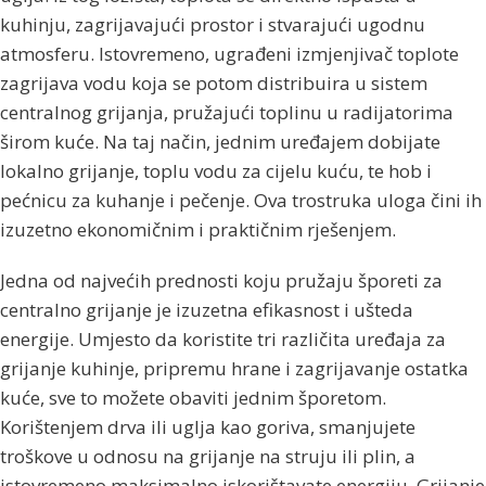
kuhinju, zagrijavajući prostor i stvarajući ugodnu
atmosferu. Istovremeno, ugrađeni izmjenjivač toplote
zagrijava vodu koja se potom distribuira u sistem
centralnog grijanja, pružajući toplinu u radijatorima
širom kuće. Na taj način, jednim uređajem dobijate
lokalno grijanje, toplu vodu za cijelu kuću, te hob i
pećnicu za kuhanje i pečenje. Ova trostruka uloga čini ih
izuzetno ekonomičnim i praktičnim rješenjem.
Jedna od najvećih prednosti koju pružaju šporeti za
centralno grijanje je izuzetna efikasnost i ušteda
energije. Umjesto da koristite tri različita uređaja za
grijanje kuhinje, pripremu hrane i zagrijavanje ostatka
kuće, sve to možete obaviti jednim šporetom.
Korištenjem drva ili uglja kao goriva, smanjujete
troškove u odnosu na grijanje na struju ili plin, a
istovremeno maksimalno iskorištavate energiju. Grijanje