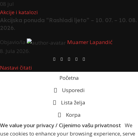
08
jul
Akcije i katalozi
Akcijska ponuda “Rashladi ljeto” – 10. 07. – 10. 08.
2026.
Objavio/la
Muamer Lapandić
8. Jula 2026.
Nastavi čitati
Početna
Usporedi
Lista želja
Korpa
We value your privacy / Cijenimo vašu privatnost
We
use cookies to enhance your browsing experience, serve