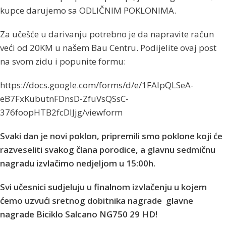
kupce darujemo sa ODLIČNIM POKLONIMA.
Za učešće u darivanju potrebno je da napravite račun
veći od 20KM u našem Bau Centru. Podijelite ovaj post
na svom zidu i popunite formu:
https://docs.google.com/forms/d/e/1FAIpQLSeA-
eB7FxKubutnFDnsD-ZfuVsQSsC-
376foopHTB2fcDIJjg/viewform
Svaki dan je novi poklon, pripremili smo poklone koji će
razveseliti svakog člana porodice, a glavnu
sedmičnu
nagradu izvlačimo nedjeljom u 15:00h.
Svi učesnici sudjeluju u finalnom izvlačenju u kojem
ćemo uzvući sretnog dobitnika nagrade glavne
nagrade Biciklo Salcano NG750 29 HD!