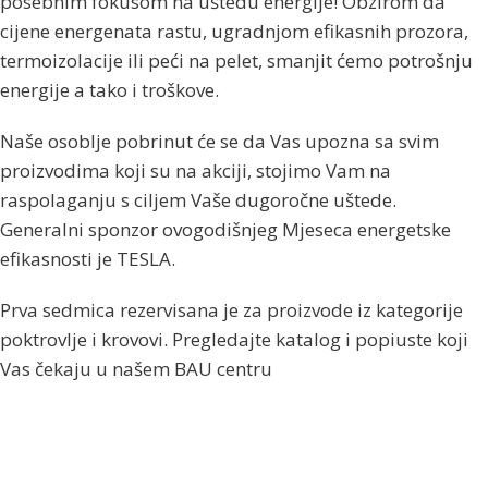
posebnim fokusom na uštedu energije! Obzirom da
cijene energenata rastu, ugradnjom efikasnih prozora,
termoizolacije ili peći na pelet, smanjit ćemo potrošnju
energije a tako i troškove.
Naše osoblje pobrinut će se da Vas upozna sa svim
proizvodima koji su na akciji, stojimo Vam na
raspolaganju s ciljem Vaše dugoročne uštede.
Generalni sponzor ovogodišnjeg Mjeseca energetske
efikasnosti je TESLA.
Prva sedmica rezervisana je za proizvode iz kategorije
poktrovlje i krovovi. Pregledajte katalog i popiuste koji
Vas čekaju u našem BAU centru