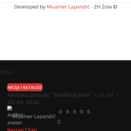
Developed by
Muamer Lapandić
- ZH Zola ©
08
jul
AKCIJE I KATALOZI
Akcijska ponuda “Rashladi ljeto” – 10. 07. –
10. 08. 2026.
Muamer Lapandić
Nastavi Čitati