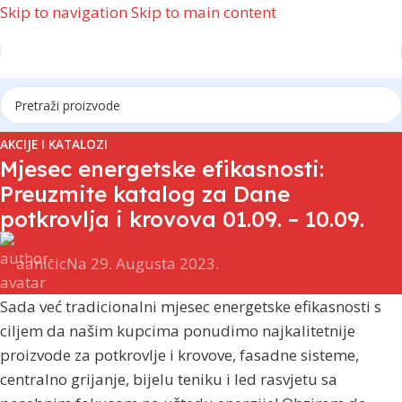
Skip to navigation
Skip to main content
AKCIJE I KATALOZI
Mjesec energetske efikasnosti:
Preuzmite katalog za Dane
potkrovlja i krovova 01.09. – 10.09.
aanicic
Na 29. Augusta 2023.
Sada već tradicionalni mjesec energetske efikasnosti s
ciljem da našim kupcima ponudimo najkalitetnije
proizvode za potkrovlje i krovove, fasadne sisteme,
centralno grijanje, bijelu teniku i led rasvjetu sa