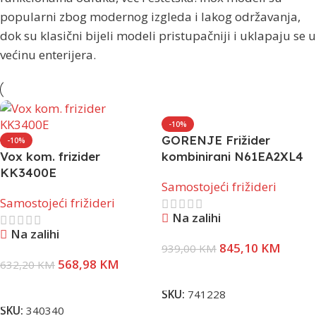
popularni zbog modernog izgleda i lakog održavanja,
dok su klasični bijeli modeli pristupačniji i uklapaju se u
većinu enterijera.
-10%
GORENJE Frižider
-10%
Vox kom. frizider
kombinirani N61EA2XL4
KK3400E
Samostojeći frižideri
Samostojeći frižideri
Na zalihi
Na zalihi
845,10
KM
939,00
KM
568,98
KM
632,20
KM
Dodaj U Korpu
Dodaj U Korpu
SKU:
741228
SKU:
340340