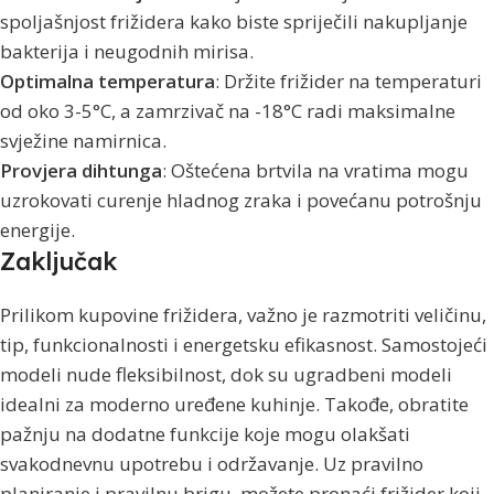
spoljašnjost frižidera kako biste spriječili nakupljanje
bakterija i neugodnih mirisa.
Optimalna temperatura
: Držite frižider na temperaturi
od oko 3-5°C, a zamrzivač na -18°C radi maksimalne
svježine namirnica.
Provjera dihtunga
: Oštećena brtvila na vratima mogu
uzrokovati curenje hladnog zraka i povećanu potrošnju
energije.
Zaključak
Prilikom kupovine frižidera, važno je razmotriti veličinu,
tip, funkcionalnosti i energetsku efikasnost. Samostojeći
modeli nude fleksibilnost, dok su ugradbeni modeli
idealni za moderno uređene kuhinje. Takođe, obratite
pažnju na dodatne funkcije koje mogu olakšati
svakodnevnu upotrebu i održavanje. Uz pravilno
planiranje i pravilnu brigu, možete pronaći frižider koji