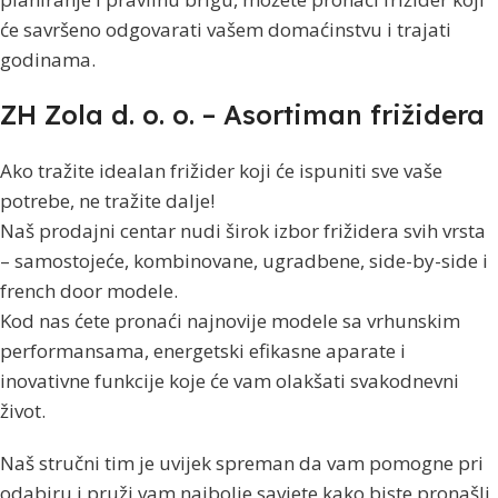
će savršeno odgovarati vašem domaćinstvu i trajati
godinama.
ZH Zola d. o. o. – Asortiman frižidera
Ako tražite idealan frižider koji će ispuniti sve vaše
potrebe, ne tražite dalje!
Naš prodajni centar nudi širok izbor frižidera svih vrsta
– samostojeće, kombinovane, ugradbene, side-by-side i
french door modele.
Kod nas ćete pronaći najnovije modele sa vrhunskim
performansama, energetski efikasne aparate i
inovativne funkcije koje će vam olakšati svakodnevni
život.
Naš stručni tim je uvijek spreman da vam pomogne pri
odabiru i pruži vam najbolje savjete kako biste pronašli