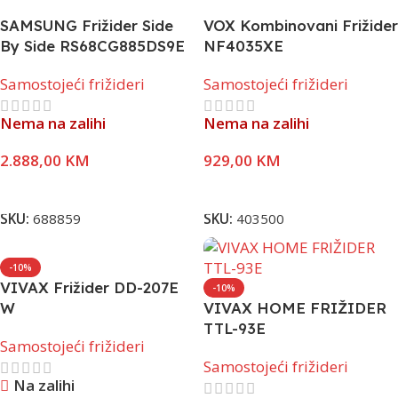
SAMSUNG Frižider Side
VOX Kombinovani Frižider
By Side RS68CG885DS9E
NF4035XE
Samostojeći frižideri
Samostojeći frižideri
Nema na zalihi
Nema na zalihi
2.888,00
KM
929,00
KM
Pročitaj Više
Pročitaj Više
SKU:
688859
SKU:
403500
-10%
VIVAX Frižider DD-207E
-10%
W
VIVAX HOME FRIŽIDER
TTL-93E
Samostojeći frižideri
Samostojeći frižideri
Na zalihi