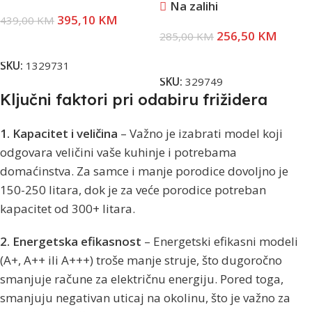
Na zalihi
395,10
KM
439,00
KM
256,50
KM
285,00
KM
Dodaj U Korpu
Dodaj U Korpu
SKU:
1329731
SKU:
329749
Ključni faktori pri odabiru frižidera
1. Kapacitet i veličina
– Važno je izabrati model koji
odgovara veličini vaše kuhinje i potrebama
domaćinstva. Za samce i manje porodice dovoljno je
150-250 litara, dok je za veće porodice potreban
kapacitet od 300+ litara.
2. Energetska efikasnost
– Energetski efikasni modeli
(A+, A++ ili A+++) troše manje struje, što dugoročno
smanjuje račune za električnu energiju. Pored toga,
smanjuju negativan uticaj na okolinu, što je važno za