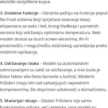
ekološki osviještene kupce.
3. Dodatne funkcije
– Obratite pažnju na funkcije poput
No Frost sistema (koji sprječava stvaranje leda),
dispenzera za vodu i led, brzog hlađenja i pametnih
senzora koji održavaju optimalnu temperaturu. Neki
modeli dolaze sa touch screen ekranima, Wi-Fi
povezivošću i mogućnošću daljinskog upravljanja preko
mobilnih aplikacija.
4. Održavanje i buka
– Modeli sa automatskim
odmrzavanjem su lakši za održavanje, a nivo buke je
bitan faktor ako često boravite u kuhinji. Moderni
frižideri imaju tihi rad zahvaljujući naprednim
kompresorima, što doprinosi udobnosti u domaćinstvu.
5. Materijal i dizajn
– Odabir frižidera nije samo
funkcionalna odluka, već i estetska. Inox modeli su