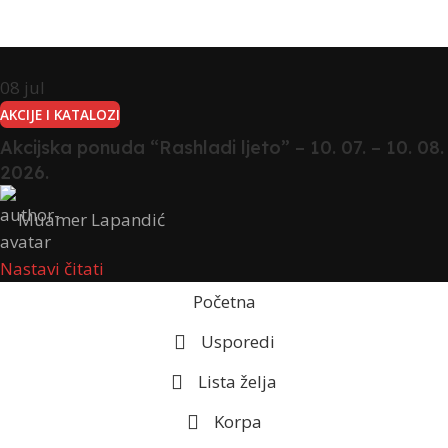
08
jul
AKCIJE I KATALOZI
Akcijska ponuda “Rashladi ljeto” – 10. 07. – 10. 08.
2026.
Muamer Lapandić
Nastavi čitati
Početna
Usporedi
Lista želja
Korpa