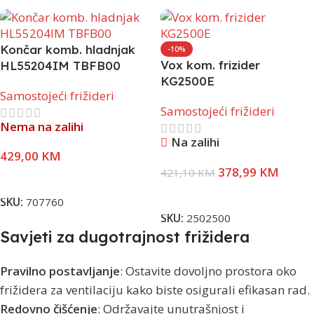
Končar komb. hladnjak
-10%
Vox kom. frizider
HL55204IM TBFB00
KG2500E
Samostojeći frižideri
Samostojeći frižideri
Nema na zalihi
Na zalihi
429,00
KM
378,99
KM
421,10
KM
Pročitaj Više
Dodaj U Korpu
SKU:
707760
SKU:
2502500
Savjeti za dugotrajnost frižidera
Pravilno postavljanje
: Ostavite dovoljno prostora oko
frižidera za ventilaciju kako biste osigurali efikasan rad.
Redovno čišćenje
: Održavajte unutrašnjost i