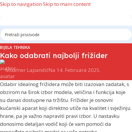
Skip to navigation
Skip to main content
BIJELA TEHNIKA
Kako odabrati najbolji frižider
Muamer Lapandić
Na 14. Februara 2025.
Odabir idealnog frižidera može biti izazovan zadatak, s
obzirom na širok izbor modela, veličina i funkcija koje
su danas dostupne na tržištu. Frižider je osnovni
kućanski aparat koji direktno utiče na kvalitet i svježinju
hrane, pa je važno napraviti pravi izbor. U nastavku
donosimo detaljan vodič koji će vam pomoći da
pronađete najbolji model za vaše potrebe.