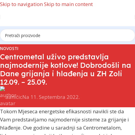
Skip to navigation
Skip to main content
NOVOSTI
Centrometal uživo predstavlja
najmodernije kotlove! Dobrodošli na
Dane grijanja i hlađenja u ZH Zoli
12.09. – 25.09.
aanicic
Na 11. Septembra 2022.
Tokom Mjeseca energetske efikasnosti navikli ste da
Vam predstavljamo najmodernije sisteme za grijanje i
hlađenje. Ove godine u saradnji sa Centrometalom,