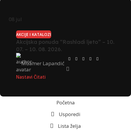
08
jul
AKCIJE I KATALOZI
Akcijska ponuda “Rashladi ljeto” – 10.
07. – 10. 08. 2026.
Muamer Lapandić
Nastavi Čitati
Početna
Usporedi
Lista želja