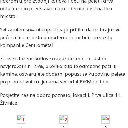
liderom u proizvodnji kotlova i peći na pelet i drva,
odlučili smo predstaviti najmodernije peći na licu
mjesta.
Svi zainteresovani kupci imaju priliku da testiraju sve
peći na licu mjesta u modernom mobilnom vozilu
kompanije Centrometal.
Za sve izložene kotlove osigurali smo popust do
nevjerovatnih -25%, ukoliko kupite određene peći ili
kamine, ostvarujete dodatni popust za kupovinu peleta
po promotivnim cijenama već od 499KM po toni.
Posjetite nas na dobro poznatoj lokaciji, Prva ulica 11,
Živinice.
1
2
3